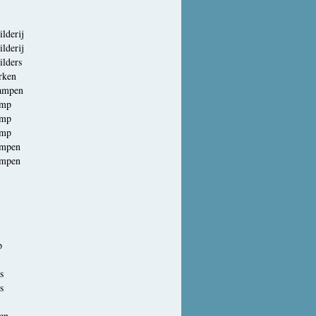
lderij
lderij
ilders
rken
ampen
amp
amp
amp
mpen
mpen
p
s
s
en