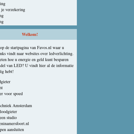
ing
 je verzekering
ing
ing
Welkom!
p de startpagina van Favos.nl waar u
links vindt naar websites over ledverlichting.
eten hoe u energie en geld kunt besparen
del van LED? U vindt hier al de informatie
dig hebt!
dgieter
ht
r voor spoed
echniek Amsterdam
loodgieter
een studio
ieninamersfoort.nl
pen aansluiten