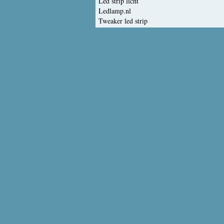
Led strip licht
Ledlamp.nl
Tweaker led strip