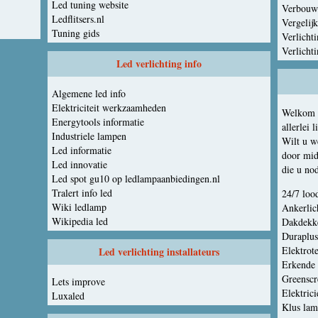
Led tuning website
Verbouw
Ledflitsers.nl
Vergelijk
Tuning gids
Verlicht
Verlicht
Led verlichting info
Algemene led info
Elektriciteit werkzaamheden
Welkom o
Energytools informatie
allerlei 
Industriele lampen
Wilt u w
Led informatie
door mid
Led innovatie
die u no
Led spot gu10 op ledlampaanbiedingen.nl
Tralert info led
24/7 loo
Wiki ledlamp
Ankerlic
Wikipedia led
Dakdekke
Duraplus
Elektrot
Led verlichting installateurs
Erkende 
Greenscr
Lets improve
Elektric
Luxaled
Klus lam