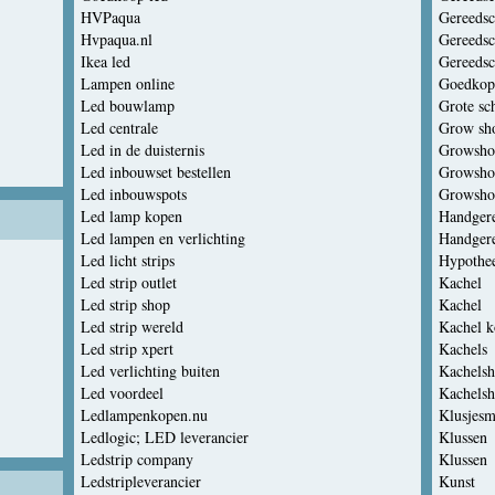
HVPaqua
Gereeds
Hvpaqua.nl
Gereeds
Ikea led
Gereeds
Lampen online
Goedkop
Led bouwlamp
Grote s
Led centrale
Grow sh
Led in de duisternis
Growsho
Led inbouwset bestellen
Growsho
Led inbouwspots
Growsho
Led lamp kopen
Handger
Led lampen en verlichting
Handger
Led licht strips
Hypothee
Led strip outlet
Kachel
Led strip shop
Kachel
Led strip wereld
Kachel 
Led strip xpert
Kachels
Led verlichting buiten
Kachelsh
Led voordeel
Kachelsh
Ledlampenkopen.nu
Klusjes
Ledlogic; LED leverancier
Klussen
Ledstrip company
Klussen
Ledstripleverancier
Kunst