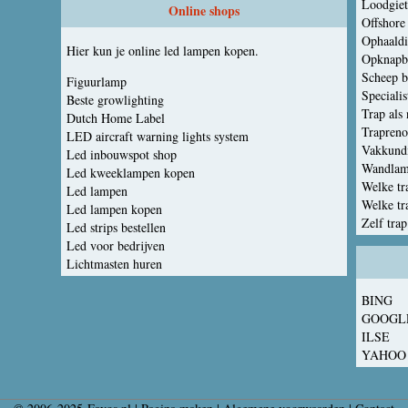
Loodgiet
Online shops
Offshore 
Ophaaldi
Hier kun je online led lampen kopen.
Opknapbe
Scheep b
Figuurlamp
Specialis
Beste growlighting
Trap als
Dutch Home Label
Traprenov
LED aircraft warning lights system
Vakkundi
Led inbouwspot shop
Wandlam
Led kweeklampen kopen
Welke tra
Led lampen
Welke tra
Led lampen kopen
Zelf tra
Led strips bestellen
Led voor bedrijven
Lichtmasten huren
BING
GOOGL
ILSE
YAHOO