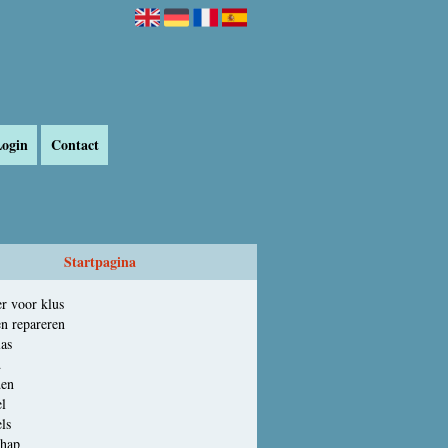
ogin
Contact
Startpagina
r voor klus
en repareren
as
d
den
l
ls
chap