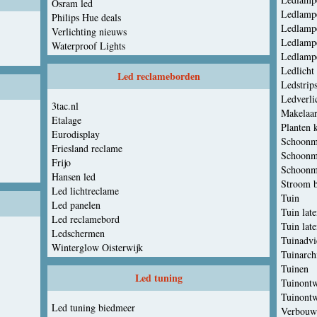
Osram led
Ledlamp
Philips Hue deals
Ledlamp
Verlichting nieuws
Ledlamp
Waterproof Lights
Ledlamp
Ledlicht
Led reclameborden
Ledstrip
Ledverli
3tac.nl
Makelaar
Etalage
Planten 
Eurodisplay
Schoonm
Friesland reclame
Schoonm
Frijo
Schoonm
Hansen led
Stroom b
Led lichtreclame
Tuin
Led panelen
Tuin lat
Led reclamebord
Tuin lat
Ledschermen
Tuinadvi
Winterglow Oisterwijk
Tuinarch
Tuinen
Led tuning
Tuinont
Tuinont
Led tuning biedmeer
Verbouw