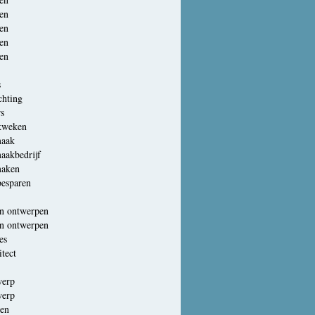
en
en
en
en
s
chting
s
kweken
aak
aakbedrijf
aken
esparen
en ontwerpen
en ontwerpen
es
itect
werp
werp
en