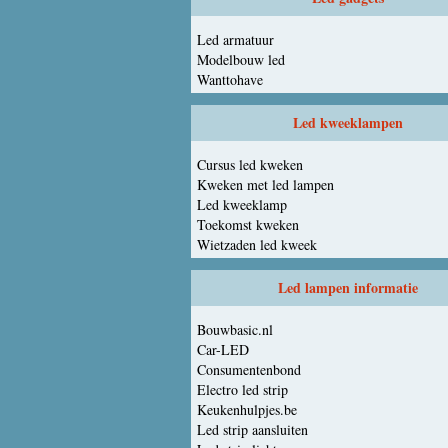
Led armatuur
Modelbouw led
Wanttohave
Led kweeklampen
Cursus led kweken
Kweken met led lampen
Led kweeklamp
Toekomst kweken
Wietzaden led kweek
Led lampen informatie
Bouwbasic.nl
Car-LED
Consumentenbond
Electro led strip
Keukenhulpjes.be
Led strip aansluiten