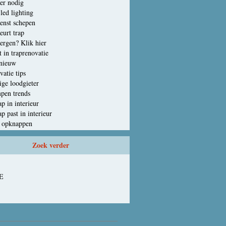
er nodig
led lighting
enst schepen
urt trap
ergen? Klik hier
t in traprenovatie
 nieuw
atie tips
ge loodgieter
pen trends
p in interieur
p past in interieur
p opknappen
Zoek verder
E