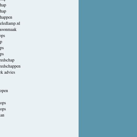
chap
chap
chappen
eledlamp.nl
choonmaak
ops
p
ps
ps
eedschap
eedschappen
k advies
kopen
ops
ops
man