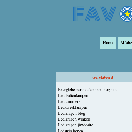
Home
Alfabe
Gerelateerd
Energiebesparendelampen.blogspot
Led buitenlampen
Led dimmers
Ledkweeklampen
Ledlampen blog
Ledlampen winkels
Ledlampen.jimdosite
Ledstrip kopen