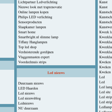
Lichtpartner Ledverlichting
Kunst
Nieuwe look met traprenovatie
Kunst
Online lampen kopen
Kunstschi
Philips LED verlichting
Kunstschi
Sensorproducten
Kunstsch
Slaapkamer lampen
Kunstwe
Smart home
Kweek l
Smartbright.nl slimme lamp
Kweekl
Tiffany Hanglampen
Kweekl
Top led shop
Kweekl
Verduisterende gordijnen
Kweekla
Vlaggenmasten expert
Kweekla
Voordeelmuis strips
Kweken
Kweken
Kweken
Led nieuws
Led
Led
Duurzaam nieuws
Led lam
LED Haarden
Led site
Led nieuws
Led strip
Led nieuwsblog
Led strip
Lednieuws
Ledlamp
NU duurzaam
Ledlamp